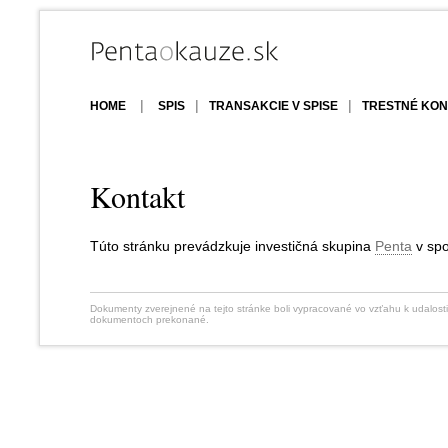
|
|
|
HOME
SPIS
TRANSAKCIE V SPISE
TRESTNÉ KON
Kontakt
Túto stránku prevádzkuje investičná skupina
Penta
v spo
Dokumenty zverejnené na tejto stránke boli vypracované vo vzťahu k udalosti
dokumentoch prekonané.