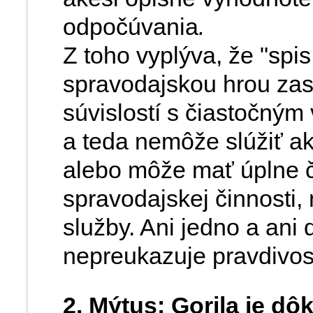
odpočúvania
.
Z toho vyplýva, že "spi
spravodajskou hrou za
súvislostí s čiastočným
a teda nemôže slúžiť a
alebo
môže mať úplne či
spravodajskej činnosti,
služby. Ani jedno a an
nepreukazuje pravdivos
2. Mýtus: Gorila je dô