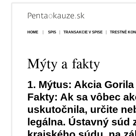
|
|
|
HOME
SPIS
TRANSAKCIE V SPISE
TRESTNÉ KON
Mýty a fakty
1. Mýtus: Akcia Gorila
Fakty: Ak sa vôbec a
uskutočnila, určite ne
legálna. Ústavný súd 
krajského súdu, na zá