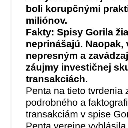
boli korupčnými prakt
miliónov.
Fakty: Spisy Gorila ž
neprinášajú. Naopak, v
nepresným a zavádza
záujmy investičnej sku
transakciách.
Penta na tieto tvrdenia
podrobného a faktogra
transakciám v spise Gor
Penta verejne vyhlásila