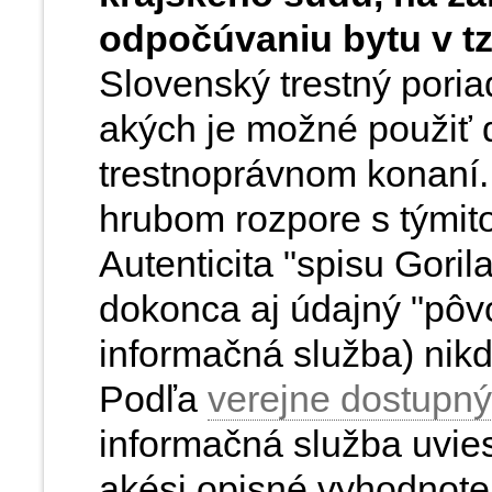
odpočúvaniu bytu v tz
Slovenský trestný pori
akých je možné použiť 
trestnoprávnom konaní. 
hrubom rozpore s týmit
Autenticita "spisu Gori
dokonca aj údajný "pôv
informačná služba) nikd
Podľa
verejne dostupný
informačná služba uvies
akési opisné vyhodnot